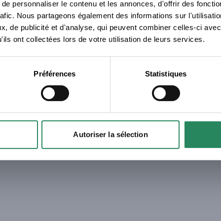
e personnaliser le contenu et les annonces, d'offrir des fonctio
Erreur
rafic. Nous partageons également des informations sur l'utilisati
© Merciki - 2026 - version 2.18.1 - 1785154923
, de publicité et d'analyse, qui peuvent combiner celles-ci avec
Request failed with status code 401
ils ont collectées lors de votre utilisation de leurs services.
Fermer
Préférences
Statistiques
Autoriser la sélection