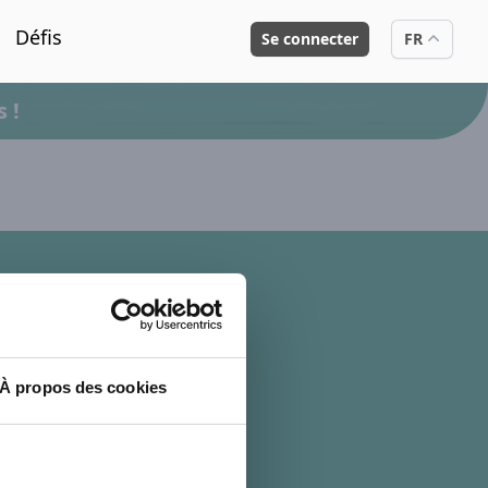
Défis
Se connecter
FR
 !
lan du site
uppression de compte
À propos des cookies
oncours
'inscrire
e connecter