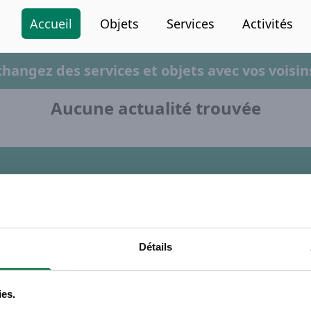
Accueil
Objets
Services
Activités
changez des services et objets avec vos voisins
Aucune actualité trouvée
En savoir plus
P
FAQ
S
Détails
Conditions d'utilisation
C
Règlement de la vie privée
S
Protection des mineurs
S
ies.