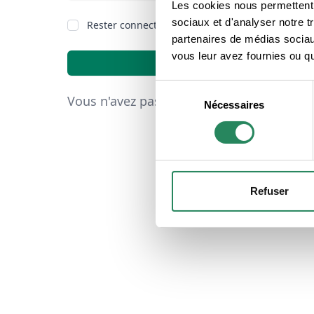
Les cookies nous permettent d
sociaux et d'analyser notre t
Rester connecté
Mot de passe oub
partenaires de médias sociaux
vous leur avez fournies ou qu'
Connexion
Sélection
Vous n'avez pas de compte ?
Inscrivez-v
Nécessaires
du
consentement
Refuser