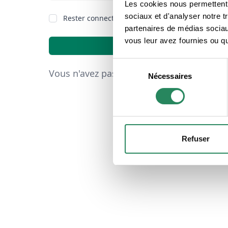
Les cookies nous permettent d
sociaux et d'analyser notre t
Rester connecté
Mot de passe oub
partenaires de médias sociaux
vous leur avez fournies ou qu'
Connexion
Sélection
Vous n'avez pas de compte ?
Inscrivez-v
Nécessaires
du
consentement
Refuser