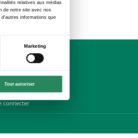
nnalités relatives aux médias
on de notre site avec nos
 d'autres informations que
Marketing
lan du site
uppression de compte
Tout autoriser
oncours
'inscrire
e connecter