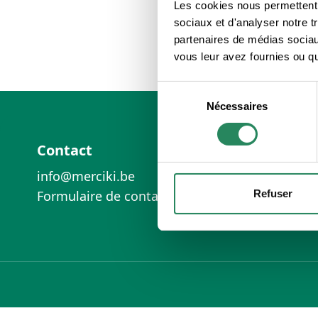
Les cookies nous permettent d
sociaux et d'analyser notre t
partenaires de médias sociaux
vous leur avez fournies ou qu'
Sélection
Nécessaires
du
Footer
consentement
Contact
info@merciki.be
Refuser
Formulaire de contact