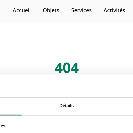
Accueil
Objets
Services
Activités
404
Page non trouvée
La page que vous cherchez n'existe pas ou a été déplacée.
Détails
ies.
Retour à l'accueil