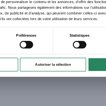
e personnaliser le contenu et les annonces, d'offrir des fonctio
Erreur
rafic. Nous partageons également des informations sur l'utilisati
© Merciki - 2026 - version 2.18.1 - 1785154923
, de publicité et d'analyse, qui peuvent combiner celles-ci avec
Request failed with status code 401
ils ont collectées lors de votre utilisation de leurs services.
Fermer
Préférences
Statistiques
Autoriser la sélection