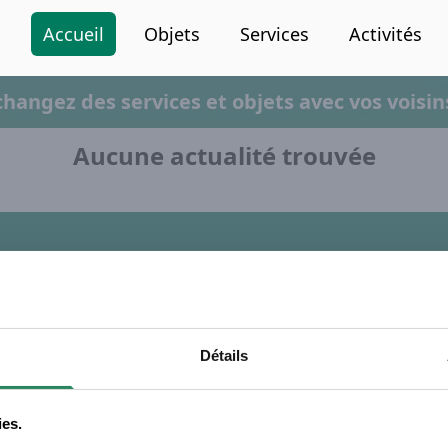
Accueil
Objets
Services
Activités
changez des services et objets avec vos voisins
Aucune actualité trouvée
En savoir plus
P
FAQ
S
Détails
Conditions d'utilisation
C
Règlement de la vie privée
S
Protection des mineurs
S
ies.