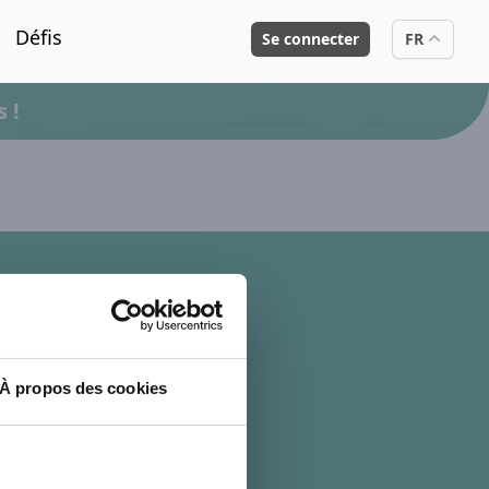
Défis
Se connecter
FR
 !
lan du site
uppression de compte
À propos des cookies
oncours
'inscrire
e connecter