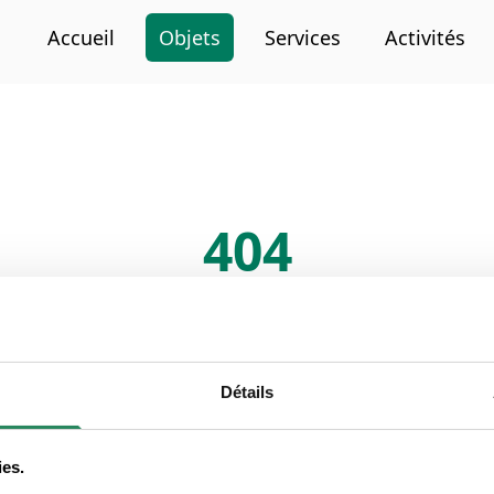
Accueil
Objets
Services
Activités
404
Page non trouvée
La page que vous cherchez n'existe pas ou a été déplacée.
Détails
ies.
Retour à l'accueil