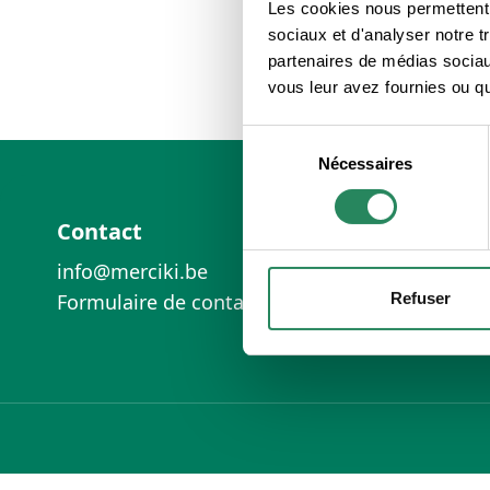
Les cookies nous permettent d
sociaux et d'analyser notre t
partenaires de médias sociaux
vous leur avez fournies ou qu'
Sélection
Nécessaires
du
Footer
consentement
Contact
info@merciki.be
Refuser
Formulaire de contact