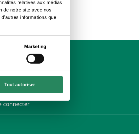
nnalités relatives aux médias
on de notre site avec nos
 d'autres informations que
Marketing
lan du site
uppression de compte
Tout autoriser
oncours
'inscrire
e connecter