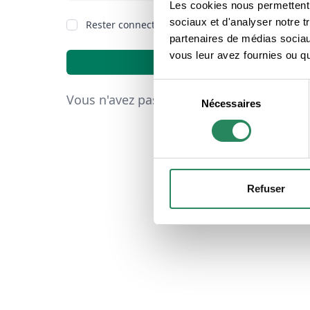
Les cookies nous permettent d
sociaux et d'analyser notre t
Rester connecté
Mot de passe oub
partenaires de médias sociaux
vous leur avez fournies ou qu'
Connexion
Sélection
Vous n'avez pas de compte ?
Inscrivez-v
Nécessaires
du
consentement
Refuser